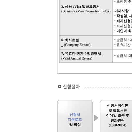
• 초청장
수
5. 상용 eVisa 발급요청서
기재사항 :
(Business eVisa Requisition Letter)
•
작성일
, 
•
비자
신청
• 비자신청
•
미얀마 회
• 발급처 : 미얀
6.
회사초본
_
(Company Extract)
• 유효기간 
7. 유효한 연간수익증명서
_
• 발급처 :
(Valid Annual Return)
신청서작성본
및 필요서류
신청서
이메일 발송
후
다운로드
전화연락
및 작성
(1600-9984)