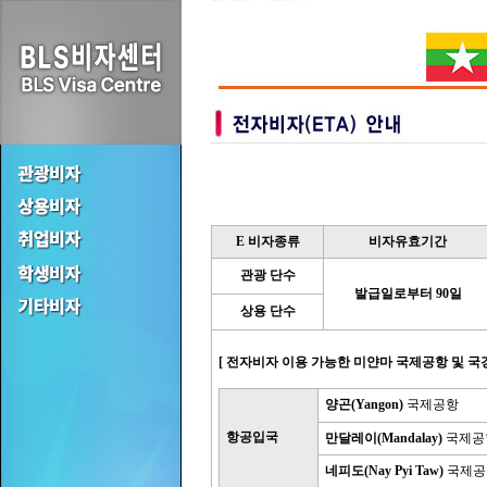
E 비자종류
비자유효기간
관광 단수
발급일로부터 90일
상용 단수
[ 전자비자 이용 가능한 미얀마 국제공항 및 국
양곤(Yangon)
국제공항
항공입국
만달레이(Mandalay)
국제공
네피도(Nay Pyi Taw)
국제공