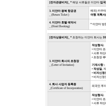
[전자관광비자]_ *
해당 서류들은 미얀마
입국
예외) 카우타
3. 미얀마 왕복 항공권
_ (Return Ticket )
여행 계획서(Tr
4. 미얀마 호텔 예약서
* 미얀마 
_ (Hotel Booking)
[전자상용비자]_ *
초청하는 미얀마 회사는
D
작성형식:
• 미얀마 
• 서류 하
• 초청장
수
3. 미얀마 회사의 초청장
_ (Letter of Invitation)
기재사항 :
•
작성일
, 
•
비자
신청
• 비자신청
4. 회사 사업자 등록증
외국인 투자 회사
_(Certificate of Incorporation)
작성형식:
• 미얀마 
• 서류 하