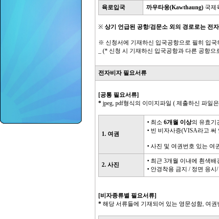
육로입국
까우타웅(Kawthaung)
국제
※
상기 언급된 공항/검문소 외의 경로로는 전자
※ 신청서에 기재하신 입국공항으로 필히 입국
_ (* 신청 시 기재하신 입국공항과 다른 공항
전자비자 필요서류
[공통 필요서류]
*
jpeg, pdf형식의 이미지파일 ( 제출하신 파
• 최소
6개월 이상
의 유효기
• 빈 비자사증(VISA라고 
1. 여권
• 사진 및 여권번호 있는 
• 최근 3개월 이내에 흰색
2. 사진
• 안경착용 금지 / 정면 응시
[비자종류별 필요서류]
*
해당 서류들에 기재되어 있는 영문성함, 여