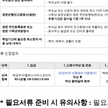
부모님의 영문 동의레터
- 부모님의 서명 필수
- 부모님 또는 신청자 명의 계좌로 최소 USD 3,0
영문은행잔고증명서(원본)
- 서류상 영문성함이 영문 주민등록등본(또는 
-
유효기간은 접수일 기준 1주 이내
영문 주민등록등본 또는
- 부모님 명의 계좌의 잔고증명서로 제출하는 경
영문 가족관계증명서
- 동사무소 발급본 또는 인터넷 출력본
학업기간에 필요한 최소한의 비
- 학비, 체류비, 생활비 포함
용 상세 내역서
단계
1_입금
2_신청서작성 및 전송
3
[인도비자 신청양식 다운로드]
택배
상세
예금주:비엘에스서비스코리아
작성 후
항목
하나은행 198-910013-87404
하단 폼메일에 첨부
* 필요서류 준비 시 유의사항 :
필요서