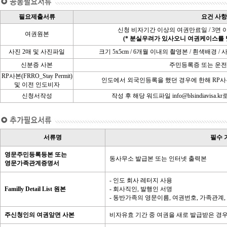
필요제출서류
요건 사항
신청 비자기간 이상의 여권만료일 / 3면 
여권원본
(* 분실우려가 있사오니 여권케이스를 
사진 2매 및 사진파일
크기 5x5cm / 6개월 이내의 촬영본 / 흰색배
신분증 사본
주민등록증 또는 운
RP사본(FRRO_Stay Permit)
인도에서 외국인등록을 했던 경우에 한해 RP사
및 이전 인도비자
신청서작성
작성 후 해당 워드파일 info@blsindiavisa.k
서류명
필수 
영문주민등록등본 또는
동사무소 발급본 또는 인터넷 출력본
영문가족관계증명서
- 인도 회사 레터지 사용
Familly Detail List 원본
- 회사직인, 발행인 서명
- 동반가족의 영문이름, 여권번호, 가족관계,
주신청인의 여권앞면 사본
비자유효 기간 중 여권을 새로 발급받은 경우