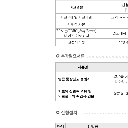
신청
여권원본
(
사진 2매 및 사진파일
크기 5x5
신분증 사본
RP사본(FRRO_Stay Permit)
인도에서 
및 이전 인도비자
신청서작성
작성 후
서류명
- $5,00
영문 통장잔고 증명서
- 접수일 
인도에 설립된 병원 및
-영문명,
의료센터의 확인서(영문)
단계
1_입금