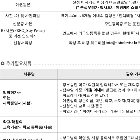
신청 비자기간 이상의 여권만료일 / 3면 
여권원본
(* 분실우려가 있사오니 여권케이스를 
사진 2매 및 사진파일
크기 5x5cm / 6개월 이내의 촬영본 / 흰색배
신분증 사본
주민등록증 또는 운
RP사본(FRRO_Stay Permit)
인도에서 외국인등록을 했던 경우에 한해 RP사
및 이전 인도비자
신청서작성
작성 후 해당 워드파일 info@blsindiavisa.k
서류명
필수 기
- 정부승인 학교/ 학원의 입학허가서 또는 재학
- 접수일 기준
1개월 이내
에 발급된 것이어야 하며
입학허가서
- 학교레터지(학교 직인 날인)
또는
- 여권상의 영문이름, 학년, 학교, 소재지(지역) 
재학증명서(사본)
- 신청인의 교육 과정/등급
- 학업기간( * 학생비자기간의 기준이 되므로 미
학교/학원의
교육기관의 학교 등록증(사본)
- 부모님의 학업 및 재정 동의서로 주한인도대사