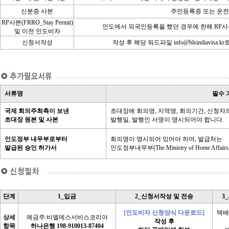
신분증 사본
주민등록증 또는 운
RP사본(FRRO_Stay Permit)
인도에서 외국인등록을 했던 경우에 한해 RP사
및 이전 인도비자
신청서작성
작성 후 해당 워드파일 info@blsindiavisa.k
서류명
필수 
국제 회의주최측이 보낸
초대장에 회의명, 지역명, 회의기간, 신청자의
초대장 원본 및 사본
발행일, 발행인 서명이 명시되어야 합니다.
인도정부 내무부로부터
회의명이 명시되어 있어야 하며, 발급처는
발급된 승인 허가서
인도정부내무부(The Ministry of Home Affa
단계
1_입금
2_신청서작성 및 전송
3
[인도비자 신청양식 다운로드]
택배
상세
예금주:비엘에스서비스코리아
작성 후
항목
하나은행 198-910013-87404